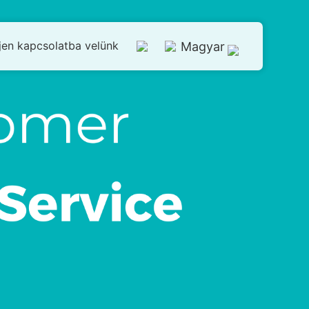
jen kapcsolatba velünk
Magyar