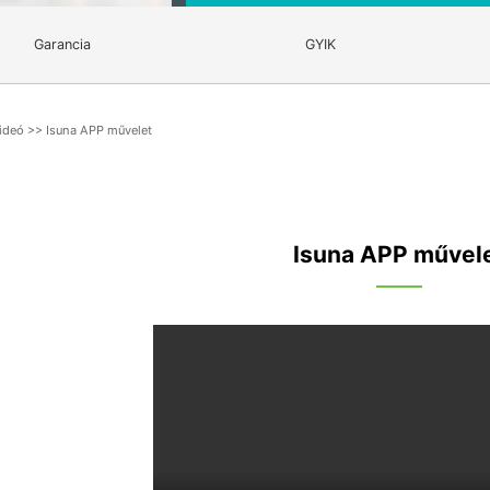
Garancia
GYIK
ideó
>>
Isuna APP művelet
Isuna APP művel