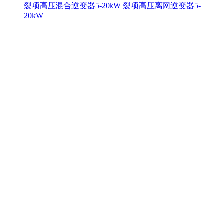
裂项高压混合逆变器5-20kW
裂项高压离网逆变器5-
20kW