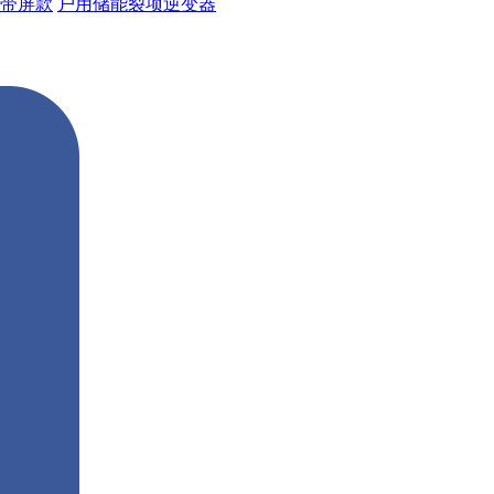
带屏款
户用储能裂项逆变器